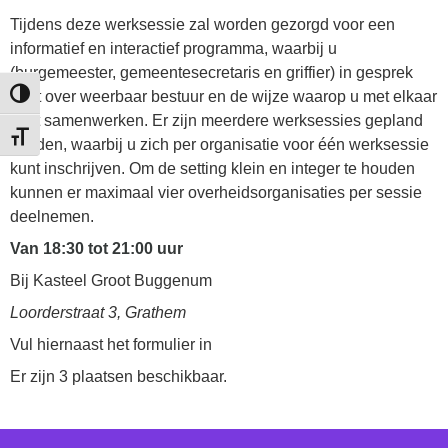
Tijdens deze werksessie zal worden gezorgd voor een
informatief en interactief programma, waarbij u
(burgemeester, gemeentesecretaris en griffier) in gesprek
gaat over weerbaar bestuur en de wijze waarop u met elkaar
Keuze voor hoog contrast
kunt samenwerken. Er zijn meerdere werksessies gepland
Kies grootte van het lettertype
worden, waarbij u zich per organisatie voor één werksessie
kunt inschrijven. Om de setting klein en integer te houden
kunnen er maximaal vier overheidsorganisaties per sessie
deelnemen.
Van 18:30 tot 21:00 uur
Bij Kasteel Groot Buggenum
Loorderstraat 3, Grathem
Vul hiernaast het formulier in
Er zijn 3 plaatsen beschikbaar.