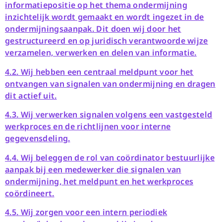
informatiepositie op het thema ondermijning
inzichtelijk wordt gemaakt en wordt ingezet in de
ondermijningsaanpak. Dit doen wij door het
gestructureerd en op juridisch verantwoorde wijze
verzamelen, verwerken en delen van informatie.
4.2. Wij hebben een centraal meldpunt voor het
ontvangen van signalen van ondermijning en dragen
dit actief uit.
4.3. Wij verwerken signalen volgens een vastgesteld
werkproces en de richtlijnen voor interne
gegevensdelin
g.
4.4. Wij beleggen de rol van coördinator bestuurlijke
aanpak bij een medewerker die signalen van
ondermijning, het meldpunt en het werkproces
coördineert.
4.5. Wij zorgen voor een intern periodiek