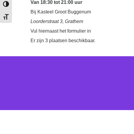
Van 18:30 tot 21:00 uur
Keuze voor hoog contrast
Bij Kasteel Groot Buggenum
Kies grootte van het lettertype
Loorderstraat 3, Grathem
Vul hiernaast het formulier in
Er zijn 3 plaatsen beschikbaar.