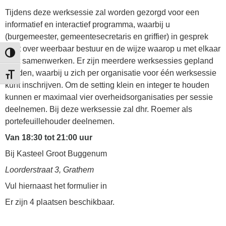
Tijdens deze werksessie zal worden gezorgd voor een
informatief en interactief programma, waarbij u
(burgemeester, gemeentesecretaris en griffier) in gesprek
gaat over weerbaar bestuur en de wijze waarop u met elkaar
Keuze voor hoog contrast
kunt samenwerken. Er zijn meerdere werksessies gepland
worden, waarbij u zich per organisatie voor één werksessie
Kies grootte van het lettertype
kunt inschrijven. Om de setting klein en integer te houden
kunnen er maximaal vier overheidsorganisaties per sessie
deelnemen. Bij deze werksessie zal dhr. Roemer als
portefeuillehouder deelnemen.
Van 18:30 tot 21:00 uur
Bij Kasteel Groot Buggenum
Loorderstraat 3, Grathem
Vul hiernaast het formulier in
Er zijn 4 plaatsen beschikbaar.