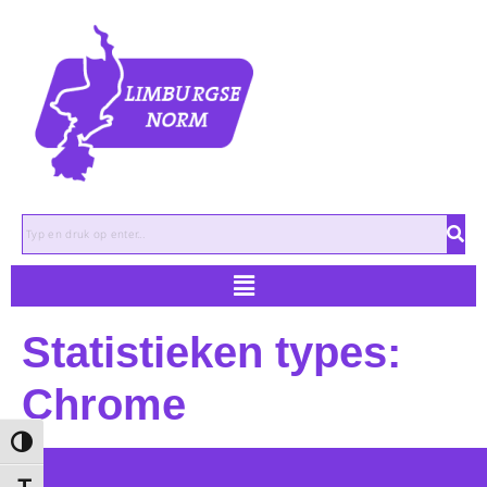
Zoeken
Statistieken types:
Chrome
Keuze voor hoog contrast