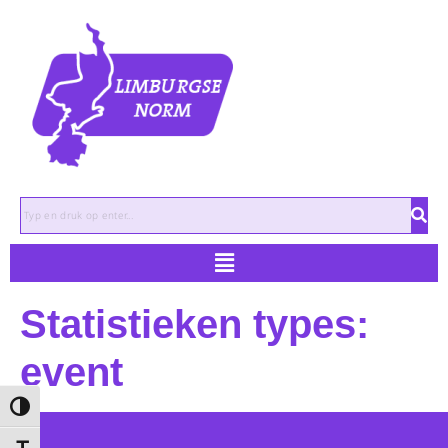
Zoeken
Statistieken types:
event
Keuze voor hoog contrast